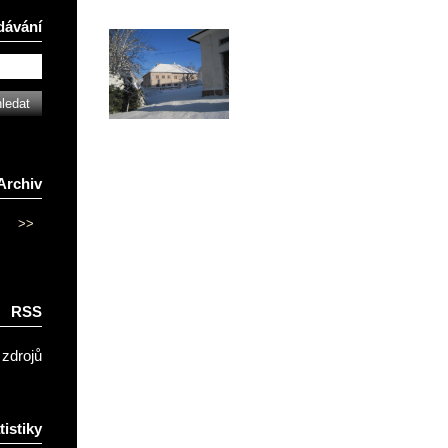
dávání
Archiv
>>
RSS
 zdrojů
tistiky