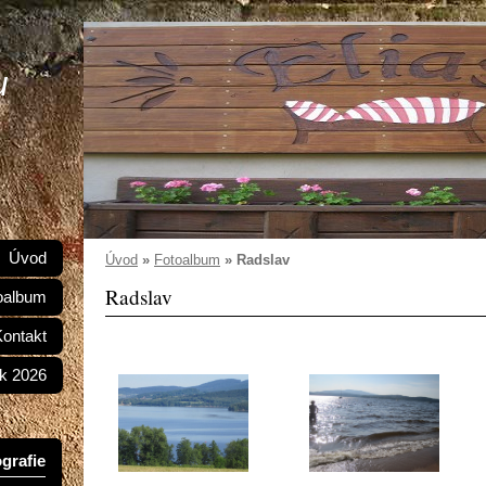
u
Úvod
Úvod
»
Fotoalbum
»
Radslav
Radslav
oalbum
Kontakt
k 2026
grafie