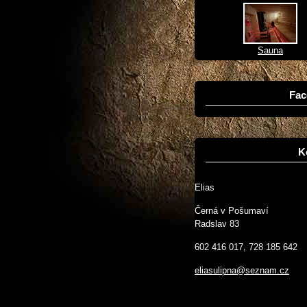
Sauna
Fac
K
Elias
Černá v Pošumaví
Radslav 83
602 416 017, 728 185 642
eliasulipna@seznam.cz