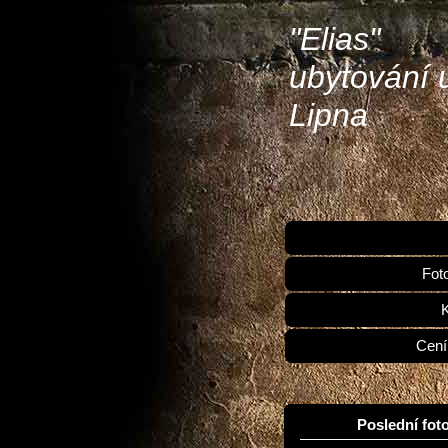
"Elias"
ubytování 
Lipna
Fot
Cení
Poslední foto