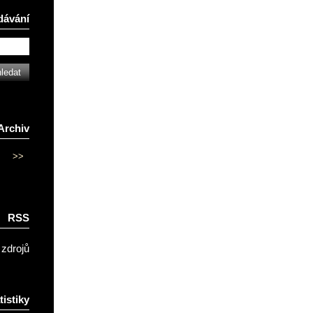
dávání
Archiv
>>
RSS
 zdrojů
tistiky