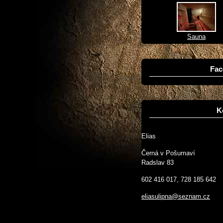
Sauna
Fac
K
Elias
Černá v Pošumaví
Radslav 83
602 416 017, 728 185 642
eliasulipna@seznam.cz