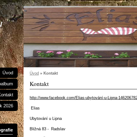
u
Úvod
Úvod
»
Kontakt
Kontakt
oalbum
Kontakt
http://www.facebook.com/Elias-ubytování-u-Lipna-14620678
k 2026
Elias
Ubytování u Lipna
Bližná 83 - Radslav
grafie