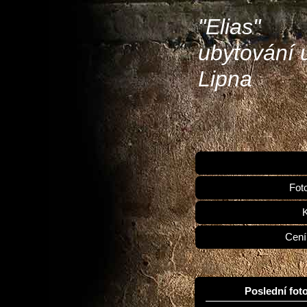
"Elias"
ubytování 
Lipna
Fot
Cení
Poslední foto